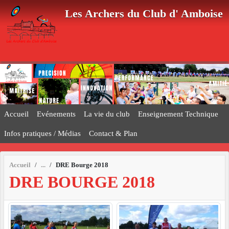
Panneau de gestion des cookies
Les Archers du Club d' Amboise
Accueil
Evénements
La vie du club
Enseignement Technique
Infos pratiques / Médias
Contact & Plan
Accueil
DRE Bourge 2018
DRE BOURGE 2018