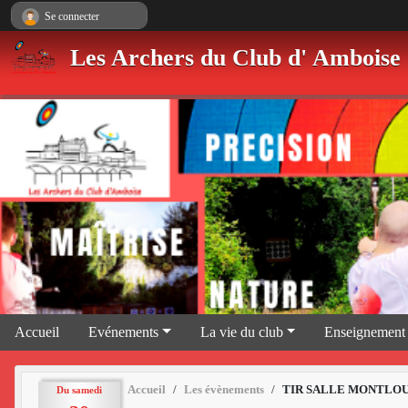
Panneau de gestion des cookies
Se connecter
Les Archers du Club d' Amboise
Accueil
Evénements
La vie du club
Enseignement
Accueil
Les évènements
TIR SALLE MONTLOU
Du
samedi