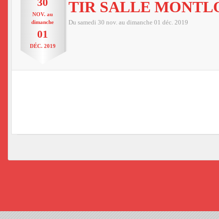
30
TIR SALLE MONTL
NOV.
au
dimanche
Du
samedi
30
nov.
au
dimanche
01
déc.
2019
01
DÉC.
2019