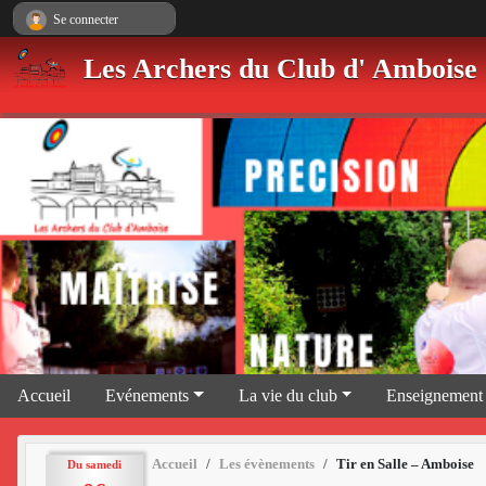
Panneau de gestion des cookies
Se connecter
Les Archers du Club d' Amboise
Accueil
Evénements
La vie du club
Enseignement
Accueil
Les évènements
Tir en Salle – Amboise
Du
samedi