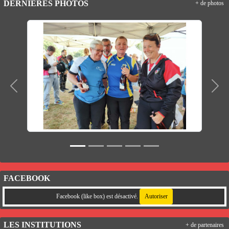
DERNIÈRES PHOTOS
+ de photos
Précedent
Suiv
FACEBOOK
Facebook (like box) est désactivé.
Autoriser
LES INSTITUTIONS
+ de partenaires