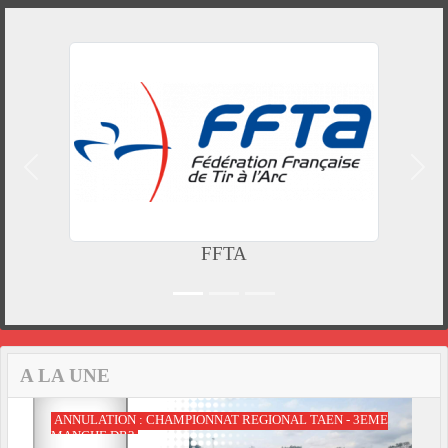
Précedent
Suiv
FFTA
A LA UNE
ANNULATION : CHAMPIONNAT REGIONAL TAEN - 3EME
MANCHE DR3