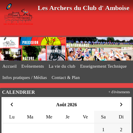
Panneau de gestion des cookies
Les Archers du Club d' Amboise
Accueil
Evénements
La vie du club
Enseignement Technique
Infos pratiques / Médias
Contact & Plan
CALENDRIER
+ d'évènements
Août 2026
Lu
Ma
Me
Je
Ve
Sa
Di
1
2